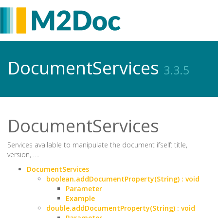
DocumentServices
3.3.5
DocumentServices
Services available to manipulate the document ifself: title,
version, ….
DocumentServices
boolean.addDocumentProperty(String) : void
Parameter
Example
double.addDocumentProperty(String) : void
Parameter