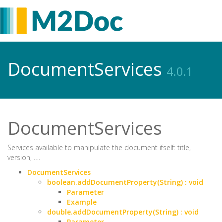
DocumentServices
4.0.1
DocumentServices
Services available to manipulate the document ifself: title,
version, ….
DocumentServices
boolean.addDocumentProperty(String) : void
Parameter
Example
double.addDocumentProperty(String) : void
Parameter